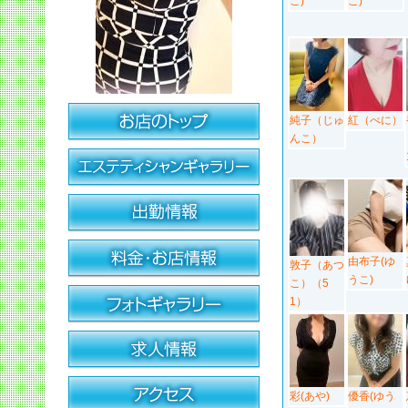
こ)
こ)
純子（じゅ
紅（べに）
んこ）
由布子(ゆ
敦子（あつ
うこ)
こ）（5
1）
彩(あや)
優香(ゆう