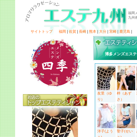
福岡
九州
サイトトップ
福岡
|
佐賀
|
長崎
|
熊本
|
大分
|
宮崎
|
鹿児島
|
博多メンズエステ
友里（ゆ
梓（あず
り）
さ）
洋子(よう
聖子(せい