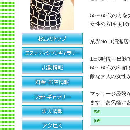
50～60代の方
女性の方!さあ!
業界No. 1清潔店!
1日3時間半出勤
50～60代の年
敵な大人の女性
マッサージ経験
ます、お気軽に
店名
住所