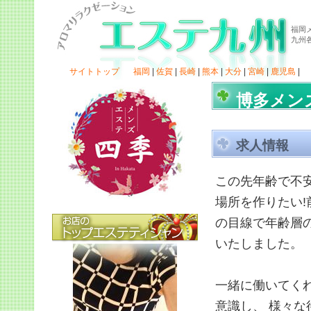
福岡
九州
サイトトップ
福岡
|
佐賀
|
長崎
|
熊本
|
大分
|
宮崎
|
鹿児島
|
博多メン
求人情報
この先年齢で不
場所を作りたい!
の目線で年齢層の
いたしました。
一緒に働いてく
意識し、 様々な