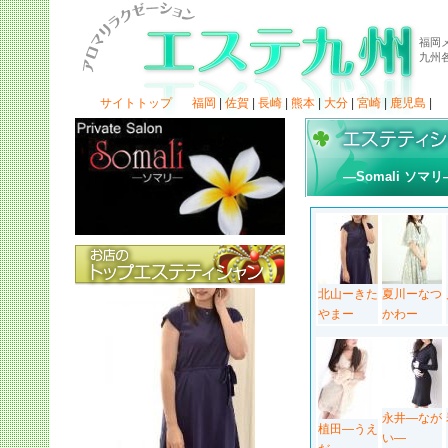
福岡
九州
サイトトップ
福岡
|
佐賀
|
長崎
|
熊本
|
大分
|
宮崎
|
鹿児島
|
―Somali ソ
北山ーきた
夏川ーなつ
やまー
かわー
永井―なが
植田―うえ
い―