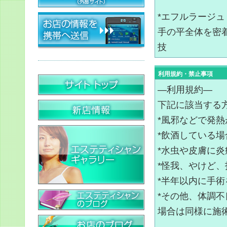
*エフルラージュ
手の平全体を密
技
利用規約・禁止事項
―利用規約―
下記に該当する
*風邪などで発
*飲酒している場
*水虫や皮膚に
*怪我、やけど
*半年以内に手
*その他、体調
場合は同様に施