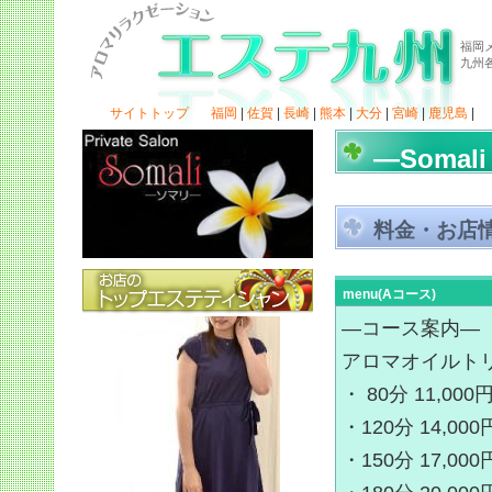
福岡
九州
サイトトップ
福岡
|
佐賀
|
長崎
|
熊本
|
大分
|
宮崎
|
鹿児島
|
―Somal
料金・お店
menu(Aコース)
―コース案内―
アロマオイルト
・ 80分 11,0
・120分 14,0
・150分 17,000